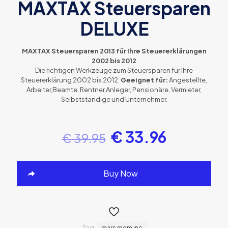
MAXTAX Steuersparen
DELUXE
MAXTAX Steuersparen 2013 für Ihre Steuererklärungen
2002 bis 2012
Die richtigen Werkzeuge zum Steuersparen für Ihre
Steuererklärung 2002 bis 2012.
Geeignet für:
Angestellte,
Arbeiter,Beamte, Rentner,Anleger, Pensionäre, Vermieter,
Selbstständige und Unternehmer.
€
33.96
€
39.95
Buy Now
Tag:
mars mgm inc,