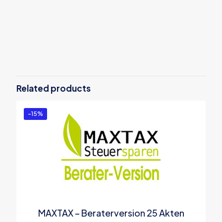
Reviews
There are no reviews yet.
Be the first to review “MAXTAX
Steuersparen DELUXE”
Related products
You must be
logged in
to post a review.
-15%
MAXTAX – Beraterversion 25 Akten