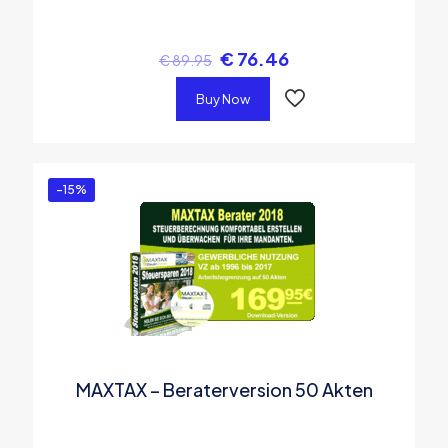
€
76.46
€
89.95
Buy Now
-15%
MAXTAX – Beraterversion 50 Akten