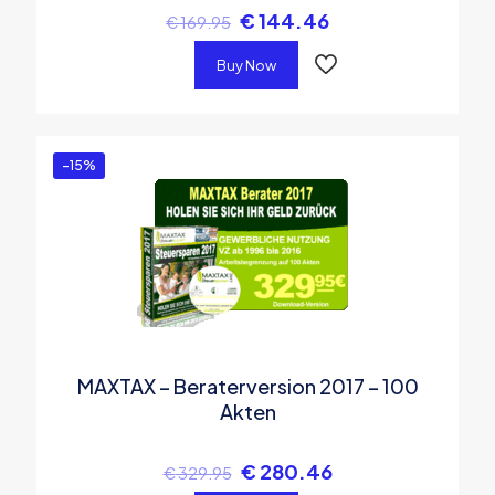
€
144.46
€
169.95
Buy Now
-15%
MAXTAX – Beraterversion 2017 – 100
Akten
€
280.46
€
329.95