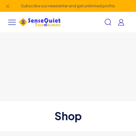
✕
Subscribe our newsletter and get unlimited profits
Shop