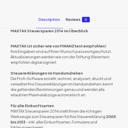
Description
Reviews
0
MAXTAX Steuersparen 2014 im Überblick
MAXTAX ist sicher wie von FINANZtest empfohlen!
Ihre Eingaben sind auf Ihren Wunsch passwortgeschützt.
Aktualisierungen werden wie von der Stiftung Warentest
empfohlen digital signiert.
Steuererklärungen im Handumdrehen
Die Profi-Software erstellt, rechnet, analysiert, druckt und
verwaltet Ihre Steuererklärungen im Handumdrehen, kennt
die geltenden Bestimmungen genau und wendet alle
erlaubten Maximalabzüge automatisch an.
Für alle Einkunftsarten
MAXTAX Steuersparen 2014 stellt Ihnen die richtigen
Werkzeuge zum Steuersparen für Ihre Steuererklärung
2005
bis 2013
– inkl. aller Einkunftsarten, Formulare und
Erklärungen bereit.