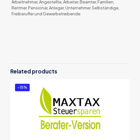
Arbeitnehmer, Angestellte, Arbeiter, Beamter, Familien,
Rentner, Pensionär, Anleger, Unternehmer, Selbständige,
Freiberufler und Gewerbetreibende.
Reviews
There are no reviews yet.
Be the first to review “MAXTAX
Steuersparen 2014 Standard”
Related products
You must be
logged in
to post a review.
-15%