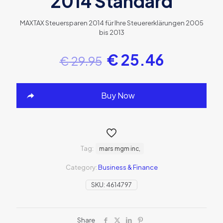
2014 Standard
MAXTAX Steuersparen 2014 für Ihre Steuererklärungen 2005
bis 2013
€
25.46
€
29.95
Buy Now
Tag:
mars mgm inc,
Category:
Business & Finance
SKU:
4614797
Share