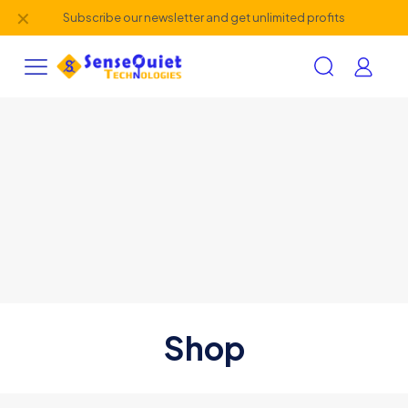
✕
Subscribe our newsletter and get unlimited profits
Shop