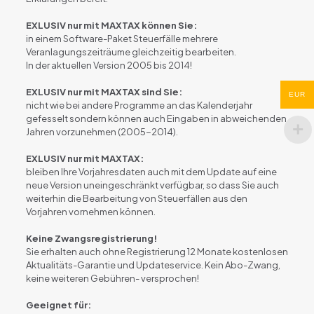
EXLUSIV nur mit MAXTAX können Sie:
in einem Software-Paket Steuerfälle mehrere
Veranlagungszeiträume gleichzeitig bearbeiten.
In der aktuellen Version 2005 bis 2014!
EXLUSIV nur mit MAXTAX sind Sie:
EUR
nicht wie bei andere Programme an das Kalenderjahr
gefesselt sondern können auch Eingaben in abweichenden
Jahren vorzunehmen (2005-2014).
EXLUSIV nur mit MAXTAX:
bleiben Ihre Vorjahresdaten auch mit dem Update auf eine
neue Version uneingeschränkt verfügbar, so dass Sie auch
weiterhin die Bearbeitung von Steuerfällen aus den
Vorjahren vornehmen können.
Keine Zwangsregistrierung!
Sie erhalten auch ohne Registrierung 12 Monate kostenlosen
Aktualitäts-Garantie und Updateservice. Kein Abo-Zwang,
keine weiteren Gebühren- versprochen!
Geeignet für: