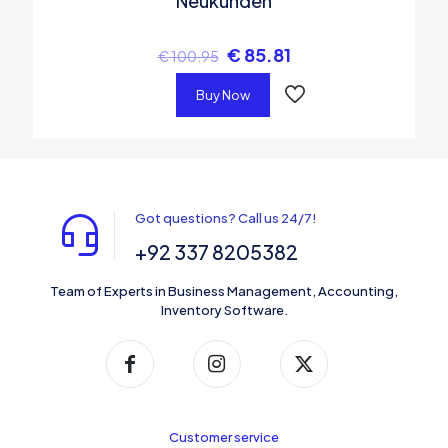
Neukunden
€
85.81
€
100.95
Buy Now
Got questions? Call us 24/7!
+92 337 8205382
Team of Experts in Business Management, Accounting,
Inventory Software.
Customer service