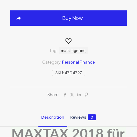
Buy Now
Tag:
mars mgm inc,
Category:
Personal Finance
SKU:
4704797
Share
Description
Reviews
0
MAXTAX 2018 für