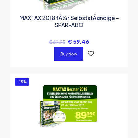
MAXTAX 2018 fÃ¼r SelbststÃ¤ndige –
SPAR-ABO
€
59.46
€
69.95
Buy Now
-15%