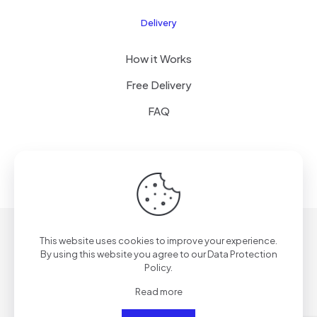
Delivery
How it Works
Free Delivery
FAQ
© 2024
SenseQuiet Technologies
| All Rights Reserved
This website uses cookies to improve your experience.
By using this website you agree to our
Data Protection
Policy
.
Read more