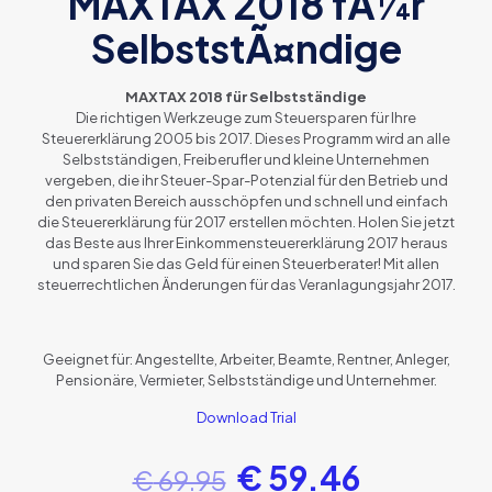
MAXTAX 2018 fÃ¼r
SelbststÃ¤ndige
MAXTAX 2018 für Selbstständige
Die richtigen Werkzeuge zum Steuersparen für Ihre
Steuererklärung 2005 bis 2017. Dieses Programm wird an alle
Selbstständigen, Freiberufler und kleine Unternehmen
vergeben, die ihr Steuer-Spar-Potenzial für den Betrieb und
den privaten Bereich ausschöpfen und schnell und einfach
die Steuererklärung für 2017 erstellen möchten.
Holen Sie jetzt
das Beste aus Ihrer Einkommensteuererklärung 2017 heraus
und sparen Sie das Geld für einen Steuerberater!
Mit allen
steuerrechtlichen Änderungen für das Veranlagungsjahr 2017.
Geeignet für: Angestellte, Arbeiter, Beamte, Rentner, Anleger,
Pensionäre, Vermieter, Selbstständige und Unternehmer.
Download Trial
€
59.46
€
69.95