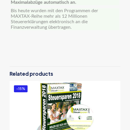
Maximalabzüge automatisch an.
Bis heute wurden mit den Programmen der
MAXTAX-Reihe mehr als 12 Millionen
Steuererklärungen elektronisch an die
Finanzverwaltung übertragen.
Reviews
There are no reviews yet.
Be the first to review “MAXTAX 2018
fÃ¼r SelbststÃ¤ndige”
Related products
You must be
logged in
to post a review.
-15%